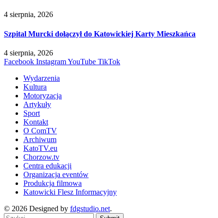
4 sierpnia, 2026
Szpital Murcki dołączył do Katowickiej Karty Mieszkańca
4 sierpnia, 2026
Facebook
Instagram
YouTube
TikTok
Wydarzenia
Kultura
Motoryzacja
Artykuły
Sport
Kontakt
O ComTV
Archiwum
KatoTV.eu
Chorzow.tv
Centra edukacji
Organizacja eventów
Produkcja filmowa
Katowicki Flesz Informacyjny
© 2026 Designed by
fdgstudio.net
.