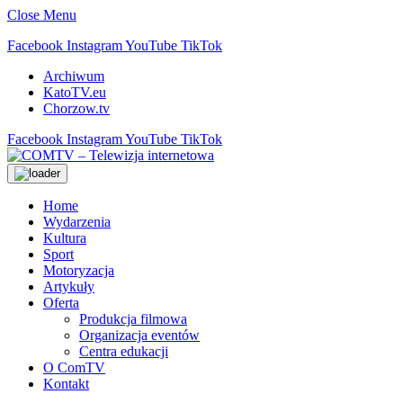
Close Menu
Facebook
Instagram
YouTube
TikTok
Archiwum
KatoTV.eu
Chorzow.tv
Facebook
Instagram
YouTube
TikTok
Home
Wydarzenia
Kultura
Sport
Motoryzacja
Artykuły
Oferta
Produkcja filmowa
Organizacja eventów
Centra edukacji
O ComTV
Kontakt