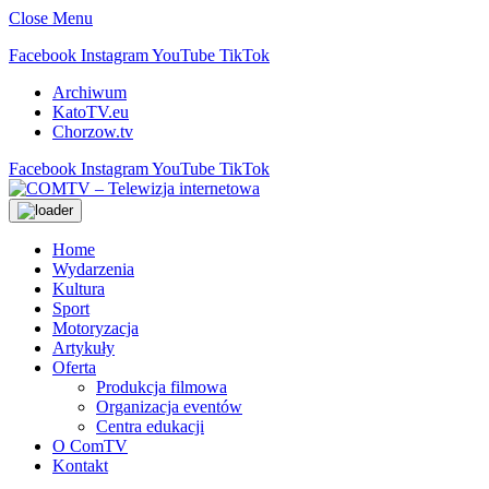
Close Menu
Facebook
Instagram
YouTube
TikTok
Archiwum
KatoTV.eu
Chorzow.tv
Facebook
Instagram
YouTube
TikTok
Home
Wydarzenia
Kultura
Sport
Motoryzacja
Artykuły
Oferta
Produkcja filmowa
Organizacja eventów
Centra edukacji
O ComTV
Kontakt