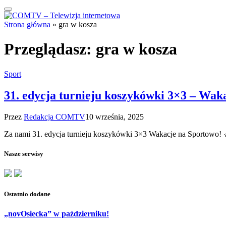
Strona główna
»
gra w kosza
Przeglądasz:
gra w kosza
Sport
31. edycja turnieju koszykówki 3×3 – Wak
Przez
Redakcja COMTV
10 września, 2025
Za nami 31. edycja turnieju koszykówki 3×3 Wakacje na Sportowo! 
Nasze serwisy
Ostatnio dodane
„novOsiecka” w październiku!