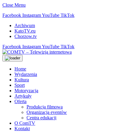
Close Menu
Facebook
Instagram
YouTube
TikTok
Archiwum
KatoTV.eu
Chorzow.tv
Facebook
Instagram
YouTube
TikTok
Home
Wydarzenia
Kultura
Sport
Motoryzacja
Artykuły
Oferta
Produkcja filmowa
Organizacja eventów
Centra edukacji
O ComTV
Kontakt