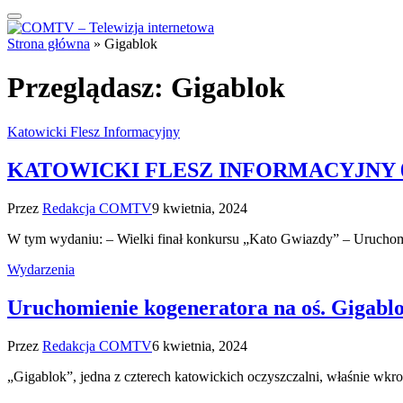
Strona główna
»
Gigablok
Przeglądasz:
Gigablok
Katowicki Flesz Informacyjny
KATOWICKI FLESZ INFORMACYJNY 09
Przez
Redakcja COMTV
9 kwietnia, 2024
W tym wydaniu: – Wielki finał konkursu „Kato Gwiazdy” – Uruchom
Wydarzenia
Uruchomienie kogeneratora na oś. Gigabl
Przez
Redakcja COMTV
6 kwietnia, 2024
„Gigablok”, jedna z czterech katowickich oczyszczalni, właśnie wk