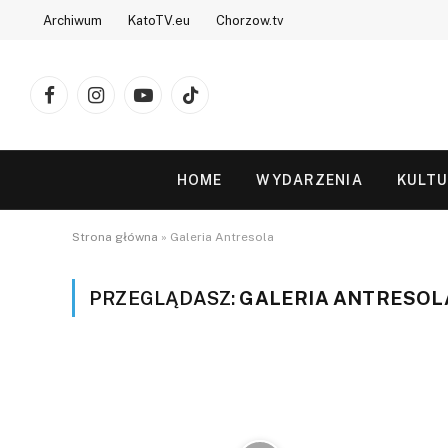
Archiwum
KatoTV.eu
Chorzow.tv
Facebook
Instagram
YouTube
TikTok
HOME
WYDARZENIA
KULT
Strona główna
»
Galeria Antresola
PRZEGLĄDASZ:
GALERIA ANTRESOL