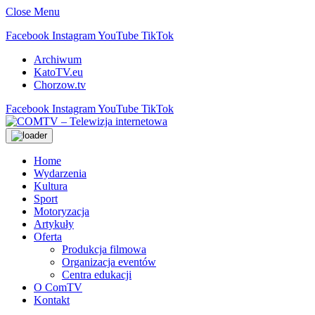
Close Menu
Facebook
Instagram
YouTube
TikTok
Archiwum
KatoTV.eu
Chorzow.tv
Facebook
Instagram
YouTube
TikTok
Home
Wydarzenia
Kultura
Sport
Motoryzacja
Artykuły
Oferta
Produkcja filmowa
Organizacja eventów
Centra edukacji
O ComTV
Kontakt