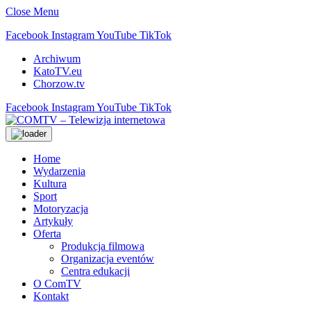
Close Menu
Facebook
Instagram
YouTube
TikTok
Archiwum
KatoTV.eu
Chorzow.tv
Facebook
Instagram
YouTube
TikTok
Home
Wydarzenia
Kultura
Sport
Motoryzacja
Artykuły
Oferta
Produkcja filmowa
Organizacja eventów
Centra edukacji
O ComTV
Kontakt