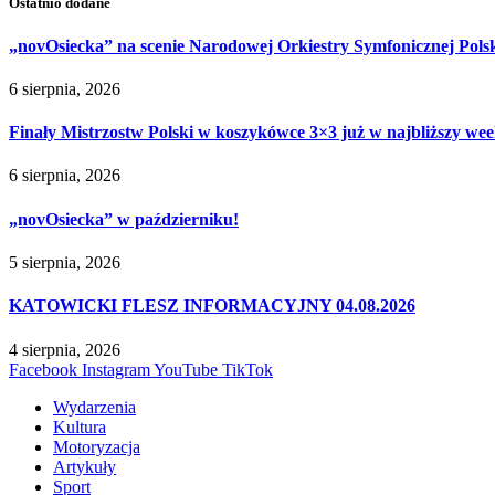
Ostatnio dodane
„novOsiecka” na scenie Narodowej Orkiestry Symfonicznej Pols
6 sierpnia, 2026
Finały Mistrzostw Polski w koszykówce 3×3 już w najbliższy w
6 sierpnia, 2026
„novOsiecka” w październiku!
5 sierpnia, 2026
KATOWICKI FLESZ INFORMACYJNY 04.08.2026
4 sierpnia, 2026
Facebook
Instagram
YouTube
TikTok
Wydarzenia
Kultura
Motoryzacja
Artykuły
Sport