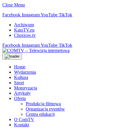
Close Menu
Facebook
Instagram
YouTube
TikTok
Archiwum
KatoTV.eu
Chorzow.tv
Facebook
Instagram
YouTube
TikTok
Home
Wydarzenia
Kultura
Sport
Motoryzacja
Artykuły
Oferta
Produkcja filmowa
Organizacja eventów
Centra edukacji
O ComTV
Kontakt