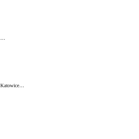
wa…
4, Katowice…