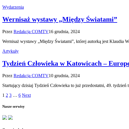
Wydarzenia
Wernisaż wystawy „Między Światami”
Przez
Redakcja COMTV
16 grudnia, 2024
Wernisaż wystawy „Między Światami”, której autorką jest Klaudia 
Artykuły
Tydzień Człowieka w Katowicach – Europe
Przez
Redakcja COMTV
10 grudnia, 2024
Startujący dzisiaj Tydzień Człowieka to już przedostatni, 49. tyd
1
2
3
…
6
Next
Nasze serwisy