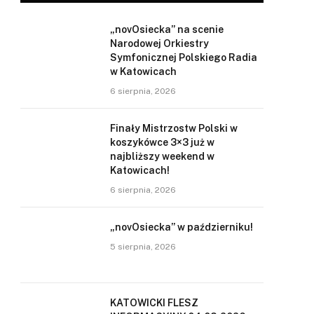
„novOsiecka” na scenie
Narodowej Orkiestry
Symfonicznej Polskiego Radia
w Katowicach
6 sierpnia, 2026
Finały Mistrzostw Polski w
koszykówce 3×3 już w
najbliższy weekend w
Katowicach!
6 sierpnia, 2026
„novOsiecka” w październiku!
5 sierpnia, 2026
KATOWICKI FLESZ