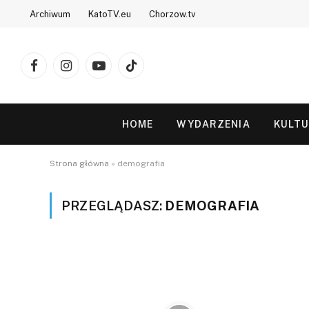
Archiwum
KatoTV.eu
Chorzow.tv
Facebook
Instagram
YouTube
TikTok
HOME
WYDARZENIA
KULT
Strona główna
»
demografia
PRZEGLĄDASZ:
DEMOGRAFIA