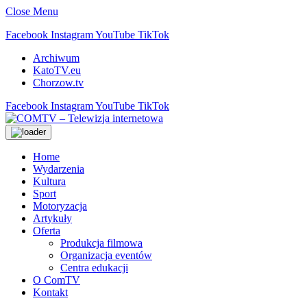
Close Menu
Facebook
Instagram
YouTube
TikTok
Archiwum
KatoTV.eu
Chorzow.tv
Facebook
Instagram
YouTube
TikTok
Home
Wydarzenia
Kultura
Sport
Motoryzacja
Artykuły
Oferta
Produkcja filmowa
Organizacja eventów
Centra edukacji
O ComTV
Kontakt