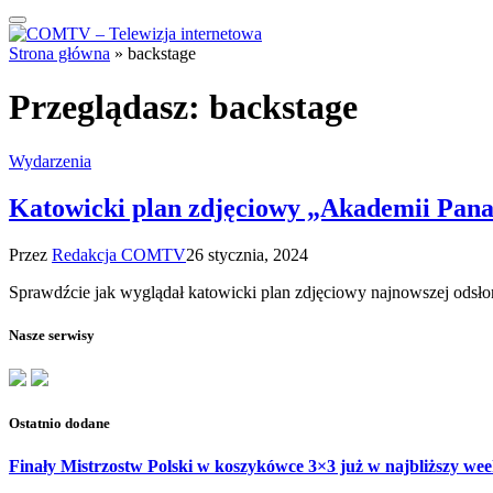
Strona główna
»
backstage
Przeglądasz:
backstage
Wydarzenia
Katowicki plan zdjęciowy „Akademii Pana
Przez
Redakcja COMTV
26 stycznia, 2024
Sprawdźcie jak wyglądał katowicki plan zdjęciowy najnowszej odsł
Nasze serwisy
Ostatnio dodane
Finały Mistrzostw Polski w koszykówce 3×3 już w najbliższy w