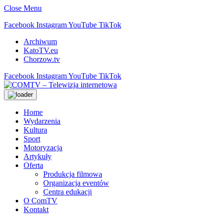
Close Menu
Facebook
Instagram
YouTube
TikTok
Archiwum
KatoTV.eu
Chorzow.tv
Facebook
Instagram
YouTube
TikTok
Home
Wydarzenia
Kultura
Sport
Motoryzacja
Artykuły
Oferta
Produkcja filmowa
Organizacja eventów
Centra edukacji
O ComTV
Kontakt