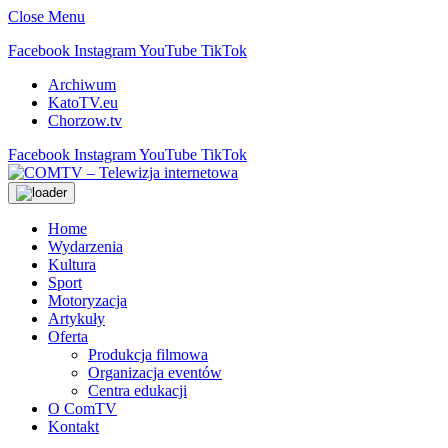
Close Menu
Facebook
Instagram
YouTube
TikTok
Archiwum
KatoTV.eu
Chorzow.tv
Facebook
Instagram
YouTube
TikTok
Home
Wydarzenia
Kultura
Sport
Motoryzacja
Artykuły
Oferta
Produkcja filmowa
Organizacja eventów
Centra edukacji
O ComTV
Kontakt