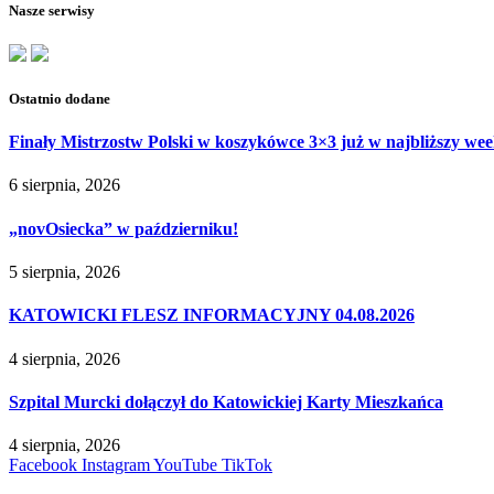
Nasze serwisy
Ostatnio dodane
Finały Mistrzostw Polski w koszykówce 3×3 już w najbliższy w
6 sierpnia, 2026
„novOsiecka” w październiku!
5 sierpnia, 2026
KATOWICKI FLESZ INFORMACYJNY 04.08.2026
4 sierpnia, 2026
Szpital Murcki dołączył do Katowickiej Karty Mieszkańca
4 sierpnia, 2026
Facebook
Instagram
YouTube
TikTok