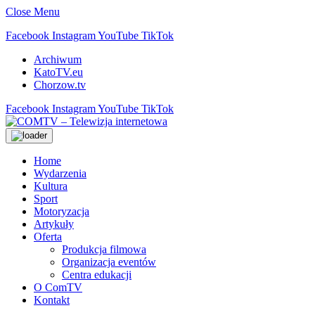
Close Menu
Facebook
Instagram
YouTube
TikTok
Archiwum
KatoTV.eu
Chorzow.tv
Facebook
Instagram
YouTube
TikTok
Home
Wydarzenia
Kultura
Sport
Motoryzacja
Artykuły
Oferta
Produkcja filmowa
Organizacja eventów
Centra edukacji
O ComTV
Kontakt