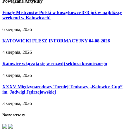
Powiązane
Artykuły
Finały Mistrzostw Polski w koszykówce 3×3 już w najbliższy
weekend w Katowicach!
6 sierpnia, 2026
KATOWICKI FLESZ INFORMACYJNY 04.08.2026
4 sierpnia, 2026
Katowice włączają się w rozwój sektora kosmicznego
4 sierpnia, 2026
XXXV Międzynarodowy Turniej Tenisowy „Katowice Cup”
im. Jadwigi Jędrzejowskiej
3 sierpnia, 2026
Nasze serwisy