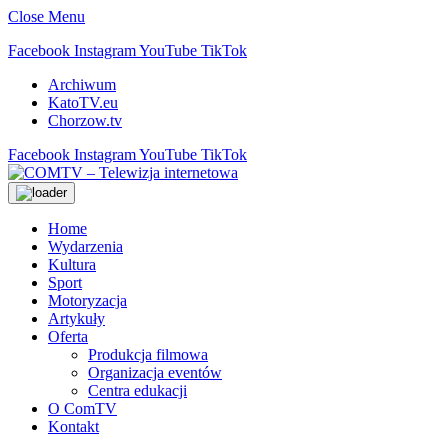
Close Menu
Facebook
Instagram
YouTube
TikTok
Archiwum
KatoTV.eu
Chorzow.tv
Facebook
Instagram
YouTube
TikTok
Home
Wydarzenia
Kultura
Sport
Motoryzacja
Artykuły
Oferta
Produkcja filmowa
Organizacja eventów
Centra edukacji
O ComTV
Kontakt