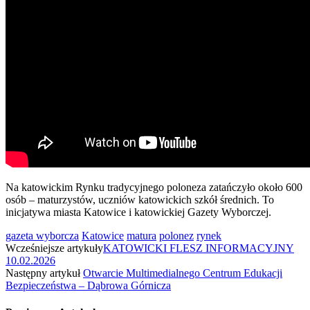
Na katowickim Rynku tradycyjnego poloneza zatańczyło około 600
osób – maturzystów, uczniów katowickich szkół średnich. To
inicjatywa miasta Katowice i katowickiej Gazety Wyborczej.
gazeta wyborcza
Katowice
matura
polonez
rynek
Wcześniejsze artykuły
KATOWICKI FLESZ INFORMACYJNY
10.02.2026
Następny artykuł
Otwarcie Multimedialnego Centrum Edukacji
Bezpieczeństwa – Dąbrowa Górnicza