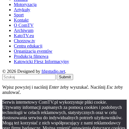
Motoryzacja
Artykuły
Sport
Kontakt
O ComTV
Archiwum
KatoTV.eu
Chorzow.tv
Centra edukacji
Organizacja eventów
Produkcja filmowa
Katowicki Flesz Informacyjny
© 2026 Designed by
fdgstudio.net
.
Submit
Wpisz powyżej i naciśnij
Enter
żeby wyszukać. Naciśnij
Esc
żeby
anulować.
Serwis internetowy ComTV.pl wykorzystuje pliki cookie.
Używamy informacji zapisanych za pomocą cookies i podobnych
technologii w celach reklamowych, statystycznych oraz w celu
dostosowania serwisu do indywidualnych potrzeb użytkowników.
Mogą też korzystać z nich współpracujący z nami reklamodawcy
oraz firmy badawcze. Można zmienić ustawienia dotyczące cookies