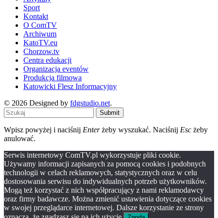
Sport
Kontakt
O ComTV
Archiwum
KatoTV.eu
Chorzow.tv
Centra edukacji
Organizacja eventów
Produkcja filmowa
Katowicki Flesz Informacyjny
© 2026 Designed by
fdgstudio.net
.
Submit
Wpisz powyżej i naciśnij
Enter
żeby wyszukać. Naciśnij
Esc
żeby
anulować.
Serwis internetowy ComTV.pl wykorzystuje pliki cookie.
Używamy informacji zapisanych za pomocą cookies i podobnych
technologii w celach reklamowych, statystycznych oraz w celu
dostosowania serwisu do indywidualnych potrzeb użytkowników.
Mogą też korzystać z nich współpracujący z nami reklamodawcy
oraz firmy badawcze. Można zmienić ustawienia dotyczące cookies
w swojej przeglądarce internetowej. Dalsze korzystanie ze strony
oznacza, że zgadzasz się na ich użycie.
Zgoda