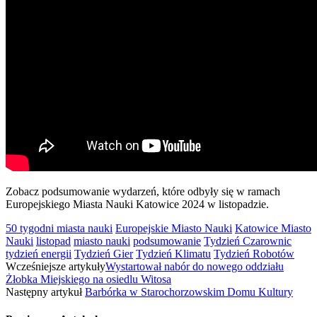
Zobacz podsumowanie wydarzeń, które odbyły się w ramach
Europejskiego Miasta Nauki Katowice 2024 w listopadzie.
50 tygodni miasta nauki
Europejskie Miasto Nauki
Katowice Miasto
Nauki
listopad
miasto nauki
podsumowanie
Tydzień Czarownic
tydzień energii
Tydzień Gier
Tydzień Klimatu
Tydzień Robotów
Wcześniejsze artykuły
Wystartował nabór do nowego oddziału
Żłobka Miejskiego na osiedlu Witosa
Następny artykuł
Barbórka w Starochorzowskim Domu Kultury