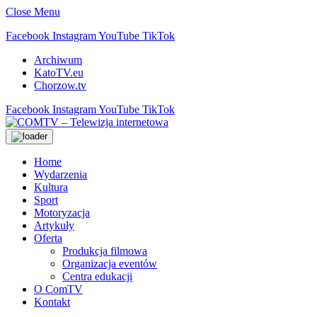
Close Menu
Facebook
Instagram
YouTube
TikTok
Archiwum
KatoTV.eu
Chorzow.tv
Facebook
Instagram
YouTube
TikTok
Home
Wydarzenia
Kultura
Sport
Motoryzacja
Artykuły
Oferta
Produkcja filmowa
Organizacja eventów
Centra edukacji
O ComTV
Kontakt