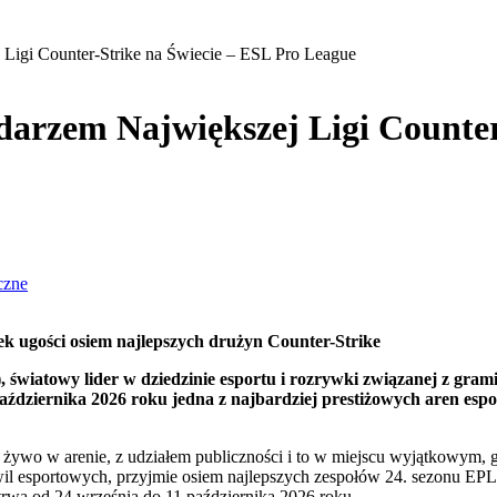
Ligi Counter-Strike na Świecie – ESL Pro League
arzem Największej Ligi Counter
k ugości osiem najlepszych drużyn Counter-Strike
iatowy lider w dziedzinie esportu i rozrywki związanej z grami 
ździernika 2026 roku jedna z najbardziej prestiżowych aren espo
 żywo w arenie, z udziałem publiczności i to w miejscu wyjątkowym, gdzi
l esportowych, przyjmie osiem najlepszych zespołów 24. sezonu EPL, k
rwa od 24 września do 11 października 2026 roku.