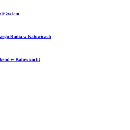
nić życiem
kiego Radia w Katowicach
eekend w Katowicach!