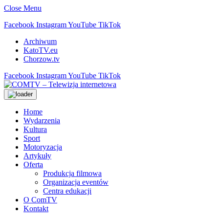
Close Menu
Facebook
Instagram
YouTube
TikTok
Archiwum
KatoTV.eu
Chorzow.tv
Facebook
Instagram
YouTube
TikTok
Home
Wydarzenia
Kultura
Sport
Motoryzacja
Artykuły
Oferta
Produkcja filmowa
Organizacja eventów
Centra edukacji
O ComTV
Kontakt