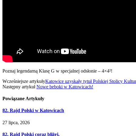
Poznaj legendarną Klasę G w specjalnej odsłonie – 4×4²!
Wcześniejsze artykuły
Katowice uzyskały tytuł Polskiej Stolicy Kultu
Następny artykuł
Nowe beboki w Katowicach!
Powiązane
Artykuły
82. Rajd Polski w Katowicach
27 lipca, 2026
82. Rajd Polski coraz bliżej.