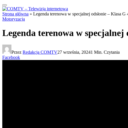
Strona główna
»
Legenda terenowa w specjalnej odsłonie – Klasa G 
Motoryzacja
Legenda terenowa w specjalnej 
Przez
Redakcja COMTV
27 września, 2024
1 Min. Czytania
Facebook