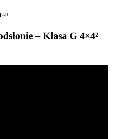
4×4²
odsłonie – Klasa G 4×4²