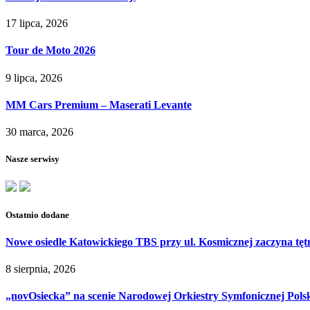
17 lipca, 2026
Tour de Moto 2026
9 lipca, 2026
MM Cars Premium – Maserati Levante
30 marca, 2026
Nasze serwisy
Ostatnio dodane
Nowe osiedle Katowickiego TBS przy ul. Kosmicznej zaczyna tęt
8 sierpnia, 2026
„novOsiecka” na scenie Narodowej Orkiestry Symfonicznej Pols