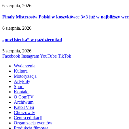
6 sierpnia, 2026
Finały Mistrzostw Polski w koszykówce 3×3 już w najbliższy w
6 sierpnia, 2026
„novOsiecka” w październiku!
5 sierpnia, 2026
Facebook
Instagram
YouTube
TikTok
Wydarzenia
Kultura
Motoryzacja
Artykuły
Sport
Kontakt
O ComTV
Archiwum
KatoTV.eu
Chorzow.tv
Centra edukacji
Organizacja eventów
Produkcja filmowa