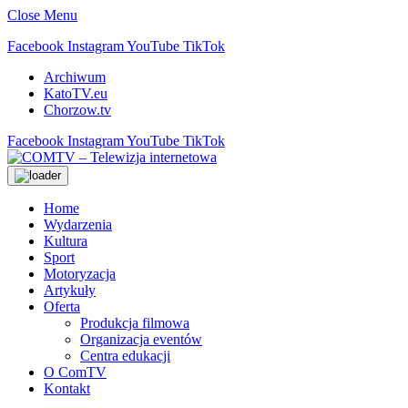
Close Menu
Facebook
Instagram
YouTube
TikTok
Archiwum
KatoTV.eu
Chorzow.tv
Facebook
Instagram
YouTube
TikTok
Home
Wydarzenia
Kultura
Sport
Motoryzacja
Artykuły
Oferta
Produkcja filmowa
Organizacja eventów
Centra edukacji
O ComTV
Kontakt