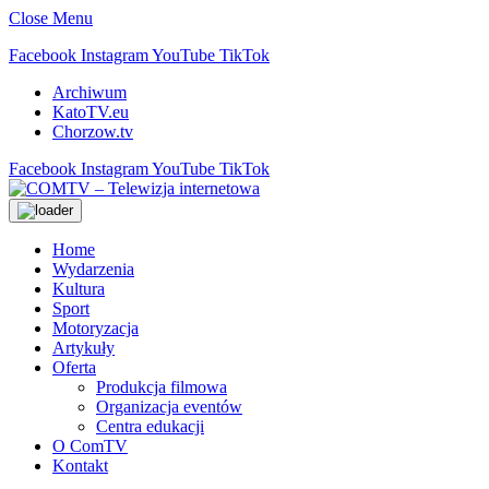
Close Menu
Facebook
Instagram
YouTube
TikTok
Archiwum
KatoTV.eu
Chorzow.tv
Facebook
Instagram
YouTube
TikTok
Home
Wydarzenia
Kultura
Sport
Motoryzacja
Artykuły
Oferta
Produkcja filmowa
Organizacja eventów
Centra edukacji
O ComTV
Kontakt