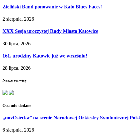
Zieliński Band ponowanie w Kato Blues Faces!
2 sierpnia, 2026
XXX Sesja uroczystej Rady Miasta Katowice
30 lipca, 2026
161. urodziny Katowic już we wrześniu!
28 lipca, 2026
Nasze serwisy
Ostatnio dodane
„novOsiecka” na scenie Narodowej Orkiestry Symfonicznej Pols
6 sierpnia, 2026