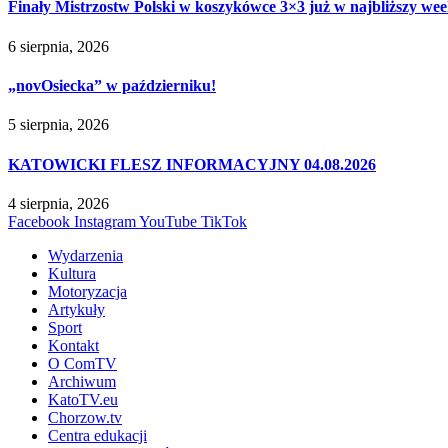
Finały Mistrzostw Polski w koszykówce 3×3 już w najbliższy w
6 sierpnia, 2026
„novOsiecka” w październiku!
5 sierpnia, 2026
KATOWICKI FLESZ INFORMACYJNY 04.08.2026
4 sierpnia, 2026
Facebook
Instagram
YouTube
TikTok
Wydarzenia
Kultura
Motoryzacja
Artykuły
Sport
Kontakt
O ComTV
Archiwum
KatoTV.eu
Chorzow.tv
Centra edukacji