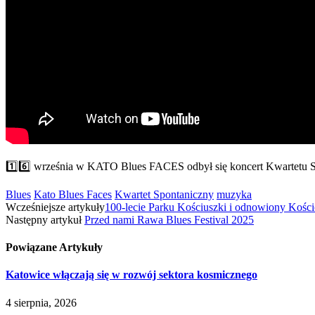
1️⃣6️⃣ września w KATO Blues FACES odbył się koncert Kwartetu Spo
Blues
Kato Blues Faces
Kwartet Spontaniczny
muzyka
Wcześniejsze artykuły
100-lecie Parku Kościuszki i odnowiony Kości
Następny artykuł
Przed nami Rawa Blues Festival 2025
Powiązane
Artykuły
Katowice włączają się w rozwój sektora kosmicznego
4 sierpnia, 2026