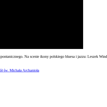
ntanicznego. Na scenie ikony polskiego bluesa i jazzu: Leszek Winde
ół św. Michała Archanioła