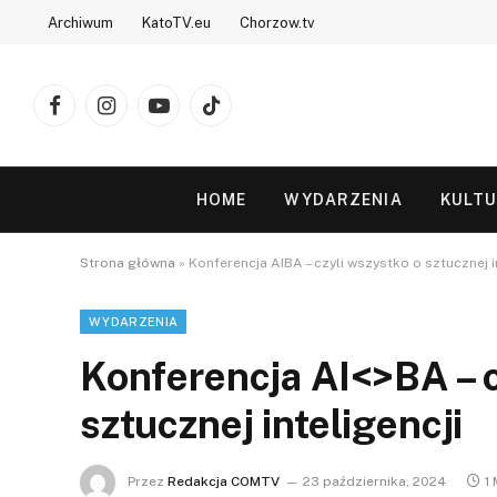
Archiwum
KatoTV.eu
Chorzow.tv
Facebook
Instagram
YouTube
TikTok
HOME
WYDARZENIA
KULT
Strona główna
»
Konferencja AIBA – czyli wszystko o sztucznej i
WYDARZENIA
Konferencja AI<>BA – c
sztucznej inteligencji
Przez
Redakcja COMTV
23 października, 2024
1