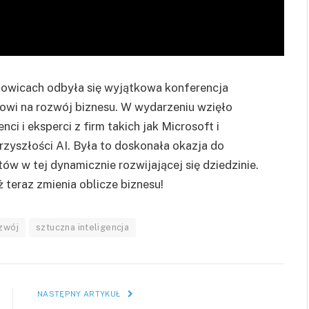
owicach odbyła się wyjątkowa konferencja
wowi na rozwój biznesu. W wydarzeniu wzięło
i i eksperci z firm takich jak Microsoft i
przyszłości AI. Była to doskonała okazja do
w w tej dynamicznie rozwijającej się dziedzinie.
ż teraz zmienia oblicze biznesu!
zwój
sztuczna inteligencja
NASTĘPNY ARTYKUŁ