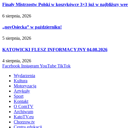
Finały Mistrzostw Polski w koszykówce 3×3 już w najbliższy w
6 sierpnia, 2026
„novOsiecka” w październiku!
5 sierpnia, 2026
KATOWICKI FLESZ INFORMACYJNY 04.08.2026
4 sierpnia, 2026
Facebook
Instagram
YouTube
TikTok
Wydarzenia
Kultura
Motoryzacja
Artykuły
Sport
Kontakt
O ComTV
Archiwum
KatoTV.eu
Chorzow.tv
Centra edukacji