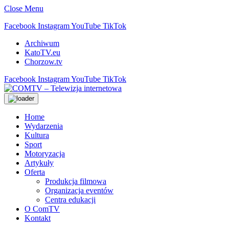
Close Menu
Facebook
Instagram
YouTube
TikTok
Archiwum
KatoTV.eu
Chorzow.tv
Facebook
Instagram
YouTube
TikTok
Home
Wydarzenia
Kultura
Sport
Motoryzacja
Artykuły
Oferta
Produkcja filmowa
Organizacja eventów
Centra edukacji
O ComTV
Kontakt