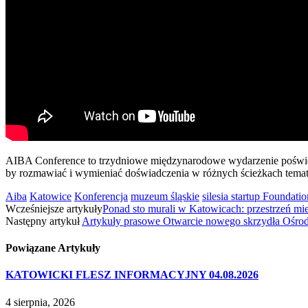
AIBA Conference to trzydniowe międzynarodowe wydarzenie poświęcon
by rozmawiać i wymieniać doświadczenia w różnych ścieżkach tema
Aiba
Katowice
Konferencja
muzeum śląskie
silesia startup Foundatio
Wcześniejsze artykuły
Ponad sto murali w Katowicach: przestrzeń mie
Następny artykuł
Artykuły prasowe Otwarcie nowego skrzydła Ośrod
Powiązane
Artykuły
KATOWICKI FLESZ INFORMACYJNY 04.08.2026
4 sierpnia, 2026