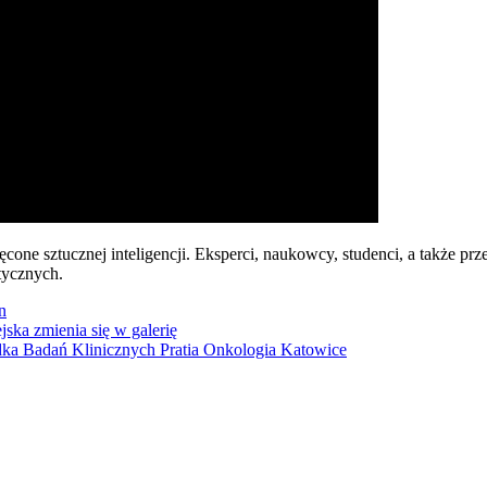
e sztucznej inteligencji. Eksperci, naukowcy, studenci, a także prz
tycznych.
n
jska zmienia się w galerię
ka Badań Klinicznych Pratia Onkologia Katowice