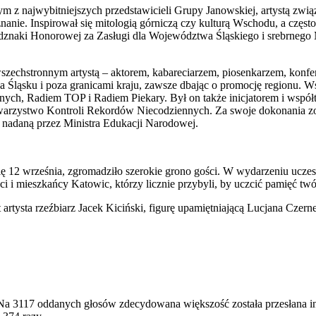
ym z najwybitniejszych przedstawicieli Grupy Janowskiej, artystą zwi
nanie. Inspirował się mitologią górniczą czy kulturą Wschodu, a czę
ej Odznaki Honorowej za Zasługi dla Województwa Śląskiego i srebrneg
zechstronnym artystą – aktorem, kabareciarzem, piosenkarzem, konfer
 Śląsku i poza granicami kraju, zawsze dbając o promocję regionu. Wsp
h, Radiem TOP i Radiem Piekary. Był on także inicjatorem i współtw
rzystwo Kontroli Rekordów Niecodziennych. Za swoje dokonania zo
nadaną przez Ministra Edukacji Narodowej.
się 12 września, zgromadziło szerokie grono gości. W wydarzeniu uczest
ści i mieszkańcy Katowic, którzy licznie przybyli, by uczcić pamięć twó
artysta rzeźbiarz Jacek Kiciński, figurę upamiętniającą Lucjana Czern
Na 3117 oddanych głosów zdecydowana większość została przesłana in