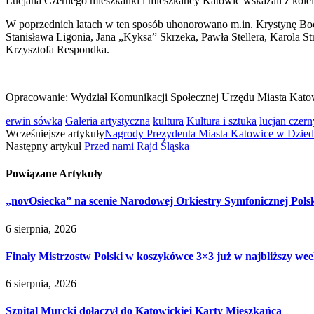
Lucjana Czernego mieszkanki i mieszkańcy Katowic wskazali z kolei
W poprzednich latach w ten sposób uhonorowano m.in. Krystynę Bo
Stanisława Ligonia, Jana „Kyksa” Skrzeka, Pawła Stellera, Karola S
Krzysztofa Respondka.
Opracowanie: Wydział Komunikacji Społecznej Urzędu Miasta Kato
erwin sówka
Galeria artystyczna
kultura
Kultura i sztuka
lucjan czern
Wcześniejsze artykuły
Nagrody Prezydenta Miasta Katowice w Dziedz
Następny artykuł
Przed nami Rajd Śląska
Powiązane
Artykuły
„novOsiecka” na scenie Narodowej Orkiestry Symfonicznej Pols
6 sierpnia, 2026
Finały Mistrzostw Polski w koszykówce 3×3 już w najbliższy w
6 sierpnia, 2026
Szpital Murcki dołączył do Katowickiej Karty Mieszkańca