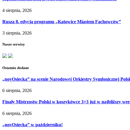
4 sierpnia, 2026
Rusza 8. edycja programu „Katowice Miastem Fachowców”
3 sierpnia, 2026
Nasze serwisy
Ostatnio dodane
„novOsiecka” na scenie Narodowej Orkiestry Symfonicznej Pols
6 sierpnia, 2026
Finały Mistrzostw Polski w koszykówce 3×3 już w najbliższy w
6 sierpnia, 2026
„novOsiecka” w październiku!