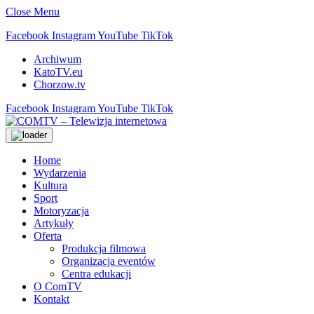
Close Menu
Facebook
Instagram
YouTube
TikTok
Archiwum
KatoTV.eu
Chorzow.tv
Facebook
Instagram
YouTube
TikTok
Home
Wydarzenia
Kultura
Sport
Motoryzacja
Artykuły
Oferta
Produkcja filmowa
Organizacja eventów
Centra edukacji
O ComTV
Kontakt