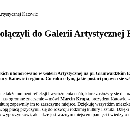
Artystycznej Katowic
łączyli do Galerii Artystycznej
kich uhonorowano w Galerii Artystycznej na pl. Grunwaldzkim E
kultury Katowic i regionu. Co roku o tym, jakie postaci pojawią si
e także moment refleksji i wyróżnienia osób, które zasłużyły się dla n
la nas ogromne znaczenie – mówi
Marcin Krupa
, prezydent Katowic. 
lturę zapewniły im to zaszczytne miejsce. Dziękuję wszystkim mieszk
woją pracą przyczynili się do rozwoju rodzimej kultury i sztuki. Dzię
o wypoczynkowi, ale także jest ważnym miejscem pamięci i wiedzy o n