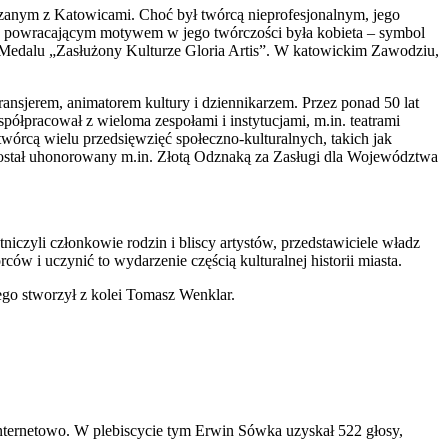
ązanym z Katowicami. Choć był twórcą nieprofesjonalnym, jego
sto powracającym motywem w jego twórczości była kobieta – symbol
o Medalu „Zasłużony Kulturze Gloria Artis”. W katowickim Zawodziu,
ansjerem, animatorem kultury i dziennikarzem. Przez ponad 50 lat
ółpracował z wieloma zespołami i instytucjami, m.in. teatrami
órcą wielu przedsięwzięć społeczno-kulturalnych, takich jak
stał uhonorowany m.in. Złotą Odznaką za Zasługi dla Województwa
niczyli członkowie rodzin i bliscy artystów, przedstawiciele władz
rców i uczynić to wydarzenie częścią kulturalnej historii miasta.
ego stworzył z kolei Tomasz Wenklar.
ternetowo. W plebiscycie tym Erwin Sówka uzyskał 522 głosy,