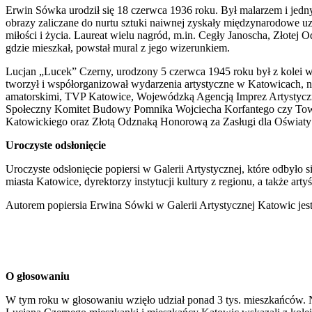
Erwin Sówka urodził się 18 czerwca 1936 roku. Był malarzem i jedn
obrazy zaliczane do nurtu sztuki naiwnej zyskały międzynarodowe uz
miłości i życia. Laureat wielu nagród, m.in. Cegły Janoscha, Złot
gdzie mieszkał, powstał mural z jego wizerunkiem.
Lucjan „Lucek” Czerny, urodzony 5 czerwca 1945 roku był z kolei ws
tworzył i współorganizował wydarzenia artystyczne w Katowicach, na
amatorskimi, TVP Katowice, Wojewódzką Agencją Imprez Artystycznyc
Społeczny Komitet Budowy Pomnika Wojciecha Korfantego czy Towa
Katowickiego oraz Złotą Odznaką Honorową za Zasługi dla Oświaty 
Uroczyste odsłonięcie
Uroczyste odsłonięcie popiersi w Galerii Artystycznej, które odbyło 
miasta Katowice, dyrektorzy instytucji kultury z regionu, a także arty
Autorem popiersia Erwina Sówki w Galerii Artystycznej Katowic jest 
O głosowaniu
W tym roku w głosowaniu wzięło udział ponad 3 tys. mieszkańców. 