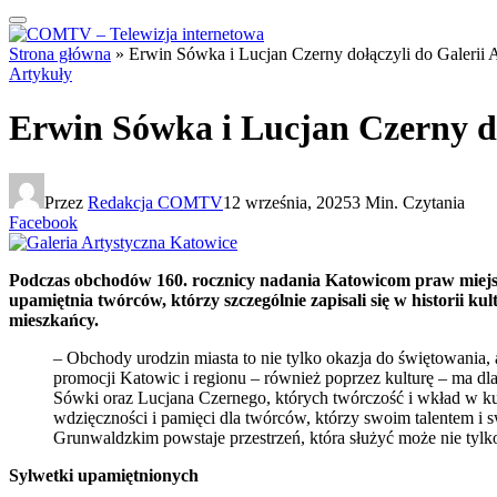
Strona główna
»
Erwin Sówka i Lucjan Czerny dołączyli do Galerii 
Artykuły
Erwin Sówka i Lucjan Czerny do
Przez
Redakcja COMTV
12 września, 2025
3 Min. Czytania
Facebook
Podczas obchodów 160. rocznicy nadania Katowicom praw miejs
upamiętnia twórców, którzy szczególnie zapisali się w historii 
mieszkańcy.
– Obchody urodzin miasta to nie tylko okazja do świętowania, al
promocji Katowic i regionu – również poprzez kulturę – ma d
Sówki oraz Lucjana Czernego, których twórczość i wkład w ku
wdzięczności i pamięci dla twórców, którzy swoim talentem i s
Grunwaldzkim powstaje przestrzeń, która służyć może nie tylk
Sylwetki upamiętnionych