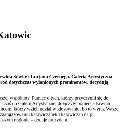
 Katowic
rwina Sówkę i Lucjana Czernego. Galeria Artystyczna
ę wśród dotychczas wyłonionych prominentów, decydują
aszej wspólnoty. Pamięć o tych, którzy przyczynili się do
– Dziś do Galerii Artystycznej dołączyły popiersia Erwina
ańcom, którzy wzięli udział w głosowaniu, bo to wyraz Waszej
ki zaangażowaniu katowiczanek i katowiczan na pl.
aszym regionie – dodaje prezydent.