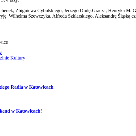
 374 razy.
chenek, Zbigniewa Cybulskiego, Jerzego Dudę-Gracza, Henryka M. Gó
tryję, Wilhelma Szewczyka, Alfreda Szklarskiego, Aleksandrę Śląską c
wice
y
inie Kultury
kiego Radia w Katowicach
eekend w Katowicach!