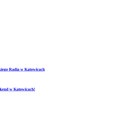
kiego Radia w Katowicach
eekend w Katowicach!