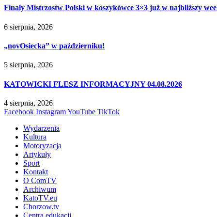
Finały Mistrzostw Polski w koszykówce 3×3 już w najbliższy w
6 sierpnia, 2026
„novOsiecka” w październiku!
5 sierpnia, 2026
KATOWICKI FLESZ INFORMACYJNY 04.08.2026
4 sierpnia, 2026
Facebook
Instagram
YouTube
TikTok
Wydarzenia
Kultura
Motoryzacja
Artykuły
Sport
Kontakt
O ComTV
Archiwum
KatoTV.eu
Chorzow.tv
Centra edukacji