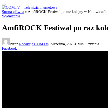
Strona główna
»
AmfiROCK Festiwal po raz kolejny w Katowicach!
Wydarzenia
AmfiROCK Festiwal po raz kol
Przez
Redakcja COMTV
8 września, 2025
1 Min. Czytania
Facebook