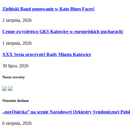
Zieliński Band ponowanie w Kato Blues Faces!
2 sierpnia, 2026
Cenne zwycięstwo GKS Katowice w europejskich pucharach!
1 sierpnia, 2026
XXX Sesja uroczystej Rady Miasta Katowice
30 lipca, 2026
Nasze serwisy
Ostatnio dodane
„novOsiecka” na scenie Narodowej Orkiestry Symfonicznej Pols
6 sierpnia, 2026