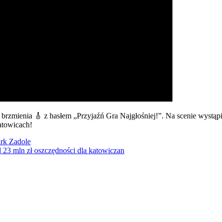
ienia 🎸 z hasłem „Przyjaźń Gra Najgłośniej!”. Na scenie wystąpili 
atowicach!
rk Zadole
 23 mln zł oszczędności dla katowiczan