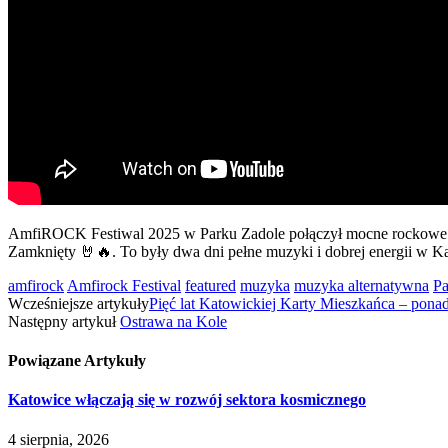
AmfiROCK Festiwal 2025 w Parku Zadole połączył mocne rockowe brzm
Zamknięty 🤘🔥. To były dwa dni pełne muzyki i dobrej energii w K
amfirock
Amfirock Festival
featured
muzyka
muzyka alternatywna
Pa
Wcześniejsze artykuły
Pięć lat Katowickiej Karty Mieszkańca – ponad
Następny artykuł
Ostrawa na Kole
Powiązane
Artykuły
Katowice włączają się w rozwój sektora kosmicznego
4 sierpnia, 2026