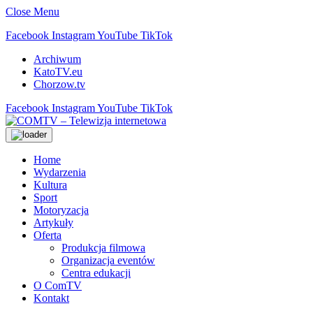
Close Menu
Facebook
Instagram
YouTube
TikTok
Archiwum
KatoTV.eu
Chorzow.tv
Facebook
Instagram
YouTube
TikTok
Home
Wydarzenia
Kultura
Sport
Motoryzacja
Artykuły
Oferta
Produkcja filmowa
Organizacja eventów
Centra edukacji
O ComTV
Kontakt